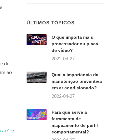
e
ÚLTIMOS TÓPICOS
O que importa mais
processador ou placa
de vídeo?
2022-04-27
te de
fim ao
Qual a importância da
manutenção preventiva
em ar condicionado?
2022-04-27
Para que serve a
ferramenta de
mapeamento de perfil
ocar? ⇒
comportamental?