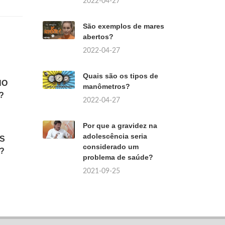
2022-04-27
São exemplos de mares
abertos?
2022-04-27
Quais são os tipos de
NO
manômetros?
?
2022-04-27
Por que a gravidez na
adolescência seria
S
considerado um
T?
problema de saúde?
2021-09-25