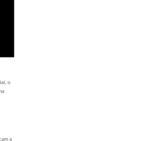
al, o
ma
eçam a