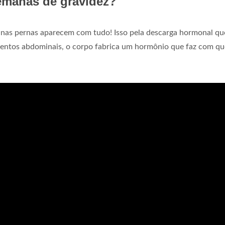
semanas de gravidez?
o nas pernas aparecem com tudo! Isso pela descarga hormonal qu
amentos abdominais, o corpo fabrica um hormônio que faz com qu