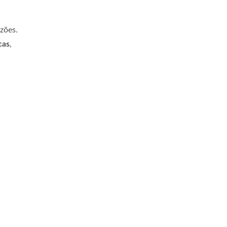
zões.
cas
,