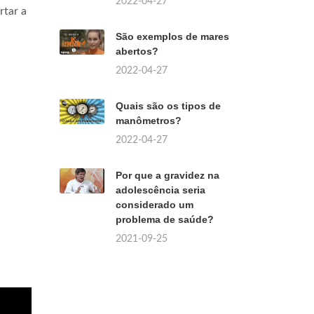
2022-04-27
rtar a
São exemplos de mares
abertos?
2022-04-27
Quais são os tipos de
manômetros?
2022-04-27
Por que a gravidez na
adolescência seria
considerado um
problema de saúde?
2021-09-25