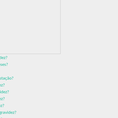
dez?
eses?
estação?
ez?
idez?
ez?
ez?
gravidez?