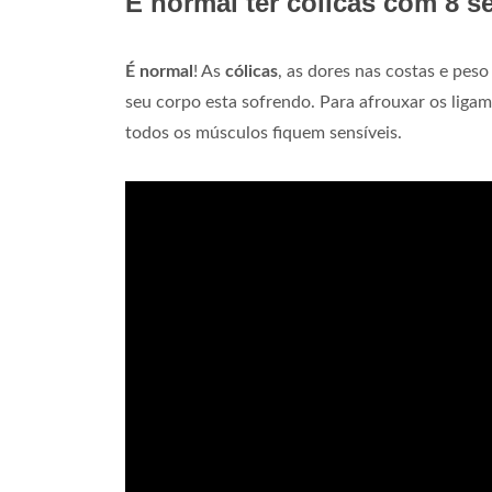
É normal ter cólicas com 8 
É normal
! As
cólicas
, as dores nas costas e pes
seu corpo esta sofrendo. Para afrouxar os lig
todos os músculos fiquem sensíveis.