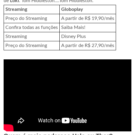
de
Loki
. Tom Hiddleston....Tom Hiddleston.
Streaming
Globoplay
Preço do Streaming
A partir de R$ 19,90/mês
Confira todas as funções
Saiba Mais!
Streaming
Disney Plus
Preço do Streaming
A partir de R$ 27,90/mês