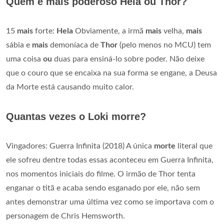
Quem é mais poderoso Hela ou Thor?
15
mais
forte:
Hela
Obviamente, a irmã
mais
velha,
mais
sábia e
mais
demoníaca de
Thor
(pelo menos no MCU) tem
uma coisa
ou
duas para ensiná-lo sobre poder. Não deixe
que o couro que se encaixa na sua forma se engane, a Deusa
da Morte está causando muito calor.
Quantas vezes o Loki morre?
Vingadores: Guerra Infinita (2018) A única
morte
literal que
ele sofreu dentre todas essas aconteceu em Guerra Infinita,
nos momentos iniciais do filme. O irmão de Thor tenta
enganar o titã e acaba sendo esganado por ele, não sem
antes demonstrar uma última vez como se importava com o
personagem de Chris Hemsworth.