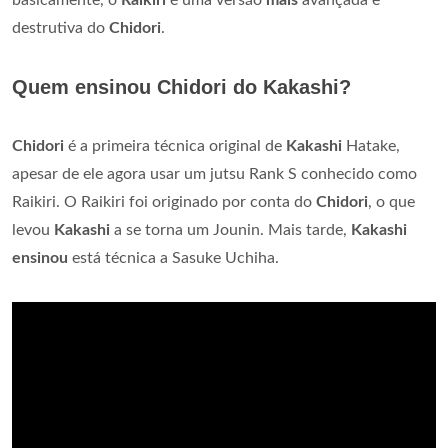
basicamente, o
Raikiri
é uma versão
mais
avançada e
destrutiva do
Chidori
.
Quem ensinou Chidori do Kakashi?
Chidori
é a primeira técnica original de
Kakashi
Hatake,
apesar de ele agora usar um jutsu Rank S conhecido como
Raikiri. O Raikiri foi originado por conta do
Chidori
, o que
levou
Kakashi
a se torna um Jounin. Mais tarde,
Kakashi
ensinou
está técnica a Sasuke Uchiha.