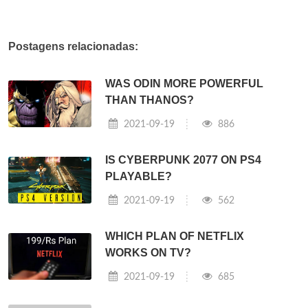
Postagens relacionadas:
WAS ODIN MORE POWERFUL
THAN THANOS?
2021-09-19
886
IS CYBERPUNK 2077 ON PS4
PLAYABLE?
2021-09-19
562
WHICH PLAN OF NETFLIX
WORKS ON TV?
2021-09-19
685