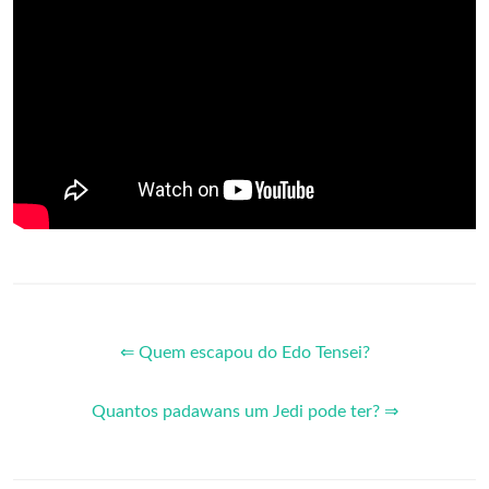
⇐ Quem escapou do Edo Tensei?
Quantos padawans um Jedi pode ter? ⇒