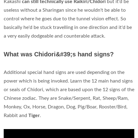
Kakashi
can still technically use Raikiri/Chidori
but it'd be
useless without a Sharingan since he wouldn't be able to
control where he goes due to the tunnel vision effect. So
basically he'd be stuck travelling in one direction and it'd be
a very easily dodgeable and counterable attack.
What was Chidori&#39;s hand signs?
Additional special hand signs are used depending on the
power which is being invoked. Learn the 12 main hand signs
or seals of Chidori, which are based upon the 12 signs of the
Chinese zodiac. They are Snake/Serpent, Rat, Sheep/Ram,
Monkey, Ox, Horse, Dragon, Dog, Pig/Boar, Rooster/Bird,
Rabbit and
Tiger
.