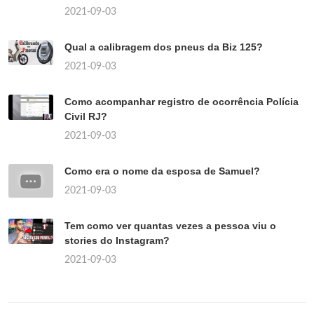
2021-09-03
Qual a calibragem dos pneus da Biz 125?
2021-09-03
Como acompanhar registro de ocorrência Polícia
Civil RJ?
2021-09-03
Como era o nome da esposa de Samuel?
2021-09-03
Tem como ver quantas vezes a pessoa viu o
stories do Instagram?
2021-09-03