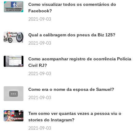
Como visualizar todos os comentários do
Facebook?
2021-09-03
Qual a calibragem dos pneus da Biz 125?
2021-09-03
Como acompanhar registro de ocorrência Polícia
Civil RJ?
2021-09-03
Como era o nome da esposa de Samuel?
2021-09-03
Tem como ver quantas vezes a pessoa viu o
stories do Instagram?
2021-09-03