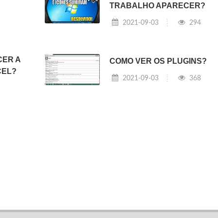
TRABALHO APARECER?
2021-09-03
294
CER A
COMO VER OS PLUGINS?
CEL?
2021-09-03
368