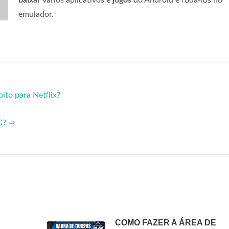
baixar
vários aplicativos e
jogos
do Android e rodá-los no
emulador.
to para Netflix?
G? ⇒
COMO FAZER A ÁREA DE