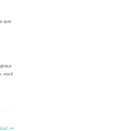
 o que
 graça
o, você
tica? ⇒