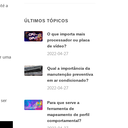
té a
ÚLTIMOS TÓPICOS
O que importa mais
processador ou placa
de vídeo?
2022-04-27
ar uma
Qual a importância da
manutenção preventiva
em ar condicionado?
2022-04-27
 ser
Para que serve a
ferramenta de
mapeamento de perfil
comportamental?