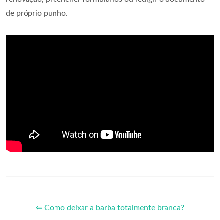
de próprio punho.
⇐ Como deixar a barba totalmente branca?