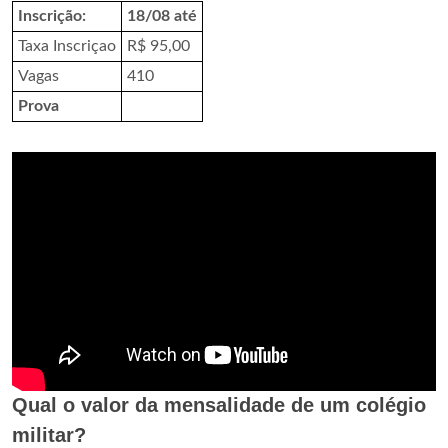
Inscrição:
18/08 até
Taxa Inscriçao
R$ 95,00
Vagas
410
Prova
Qual o valor da mensalidade de um colégio
militar?