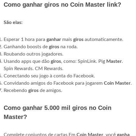
Como ganhar giros no Coin Master link?
São elas:
Esperar 1 hora para
ganhar
mais
giros
automaticamente.
Ganhando boosts de
giros
na roda.
Roubando outros jogadores.
Usando apps que dão
giros
, como: SpinLink. Pig
Master
.
Spin Rewards. CM Rewards.
Conectando seu jogo à conta do Facebook.
Convidando amigos do Facebook para jogarem
Coin Master
.
Recebendo
giros
de amigos.
Como ganhar 5.000 mil giros no Coin
Master?
Complete conjuntos de cartas Em
Coin Master
, você
ganha