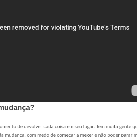
 mudança?
omento de devolver cada coisa em seu lugar. Tem muita gente qu
 da mudança, com medo de começar a mexer e não poder parar m