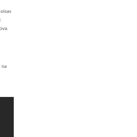
oisas
:
ova.
r na