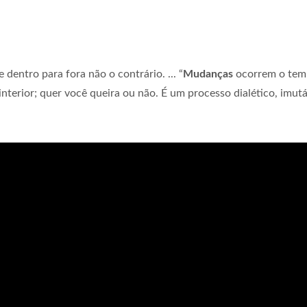
dentro para fora não o contrário. ... “
Mudanças
ocorrem o te
nterior; quer você queira ou não. É um processo dialético, imutá