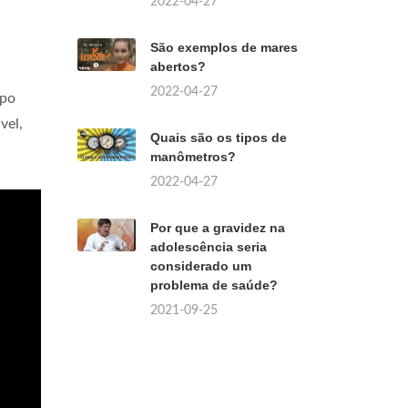
2022-04-27
São exemplos de mares
abertos?
2022-04-27
mpo
vel,
Quais são os tipos de
manômetros?
2022-04-27
Por que a gravidez na
adolescência seria
considerado um
problema de saúde?
2021-09-25