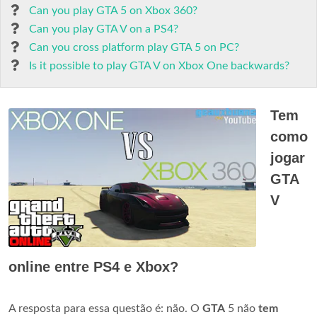
Can you play GTA 5 on Xbox 360?
Can you play GTA V on a PS4?
Can you cross platform play GTA 5 on PC?
Is it possible to play GTA V on Xbox One backwards?
Tem
como
jogar
GTA
V
online entre PS4 e Xbox?
A resposta para essa questão é: não. O
GTA
5 não
tem