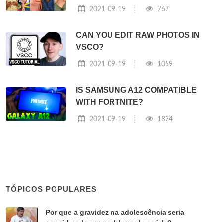
2021-09-19
767
CAN YOU EDIT RAW PHOTOS IN
VSCO?
2021-09-19
1059
IS SAMSUNG A12 COMPATIBLE
WITH FORTNITE?
2021-09-19
1824
TÓPICOS POPULARES
Por que a gravidez na adolescência seria