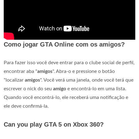
Como jogar GTA Online com os amigos?
Para fazer isso você deve entrar para o clube social de perfil,
encontrar aba "
amigos
". Abra-o e pressione o botão
"localizar
amigos
". Você verá uma janela, onde você terá que
escrever o nick do seu
amigo
e encontrá-lo em uma lista.
Quando você encontrá-lo, ele receberá uma notificação e
ele deve confirmá-la.
Can you play GTA 5 on Xbox 360?