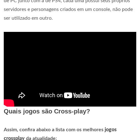
de PC junto com a de PS4, cada uma possui seus próprios
servidores e personagens criados em um console, não pode
ser utilizado em outro.
Quais jogos são Cross-play?
Assim, confira abaixo a lista com os melhores
jogos
crossplay
da atualidade: