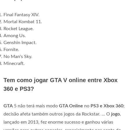
Final Fantasy XIV.
Mortal Kombat 11.
Rocket League.
Among Us.
Genshin Impact.
Fornite.
No Man's Sky.
Minecraft.
Tem como jogar GTA V online entre Xbox
360 e PS3?
GTA
5 não terá mais modo
GTA Online
no
PS3 e Xbox 360
;
decisão afeta também outros jogos da Rockstar. ... O
jogo
,
lançado em 2013, fez enorme sucesso e ganhou várias