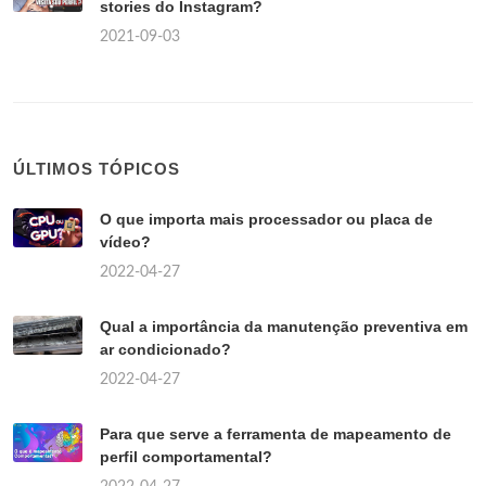
stories do Instagram?
2021-09-03
ÚLTIMOS TÓPICOS
O que importa mais processador ou placa de
vídeo?
2022-04-27
Qual a importância da manutenção preventiva em
ar condicionado?
2022-04-27
Para que serve a ferramenta de mapeamento de
perfil comportamental?