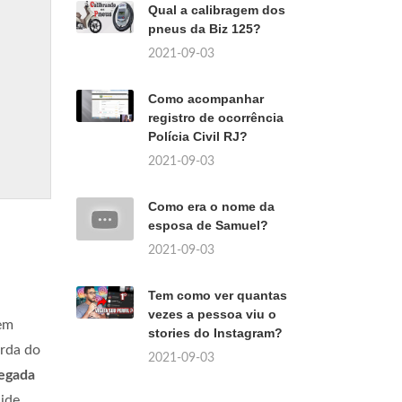
Qual a calibragem dos
pneus da Biz 125?
2021-09-03
Como acompanhar
registro de ocorrência
Polícia Civil RJ?
2021-09-03
Como era o nome da
esposa de Samuel?
2021-09-03
Tem como ver quantas
vezes a pessoa viu o
 em
stories do Instagram?
erda do
2021-09-03
egada
ide