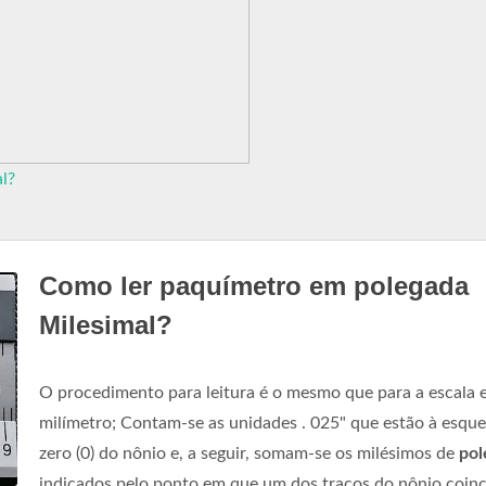
l?
Como ler paquímetro em polegada
Milesimal?
O procedimento para leitura é o mesmo que para a escala
milímetro; Contam-se as unidades . 025" que estão à esqu
zero (0) do nônio e, a seguir, somam-se os milésimos de
pol
indicados pelo ponto em que um dos traços do nônio coinc