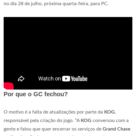
no dia 28 de julho, próxima quarta-feira, para PC.
Por que o GC fechou?
O motivo é a falta de atualizações por parte da
KOG
,
responsável pela criação do jogo. “A
KOG
conversou com a
gente e falou que quer encerrar os serviços de
Grand Chase