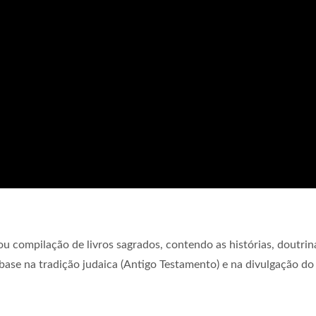
u compilação de livros sagrados, contendo as histórias, doutrin
base na tradição judaica (Antigo Testamento) e na divulgação do