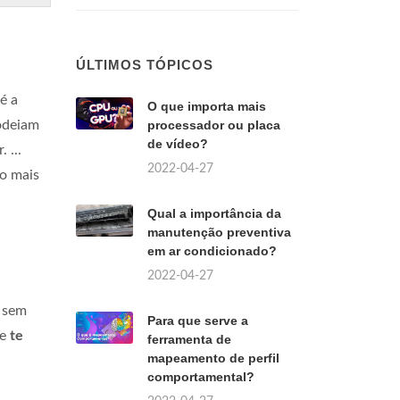
ÚLTIMOS TÓPICOS
é a
O que importa mais
odeiam
processador ou placa
de vídeo?
 ...
2022-04-27
o mais
Qual a importância da
manutenção preventiva
em ar condicionado?
2022-04-27
 sem
Para que serve a
ue
te
ferramenta de
mapeamento de perfil
comportamental?