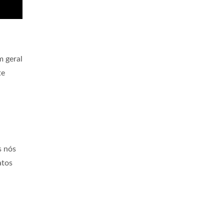
m geral
te
s nós
atos