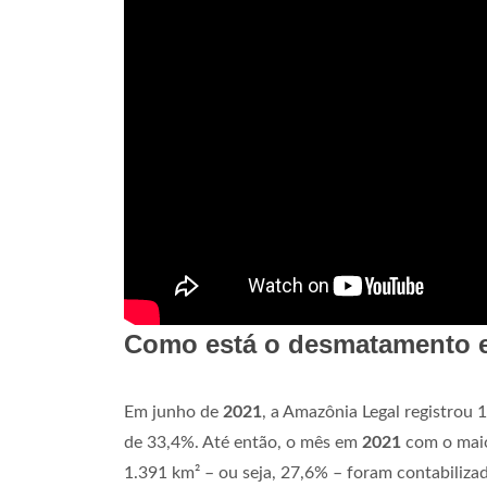
Como está o desmatamento 
Em junho de
2021
, a Amazônia Legal registrou 
de 33,4%. Até então, o mês em
2021
com o mai
1.391 km² – ou seja, 27,6% – foram contabiliza