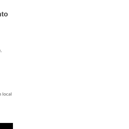
nto
,
 local