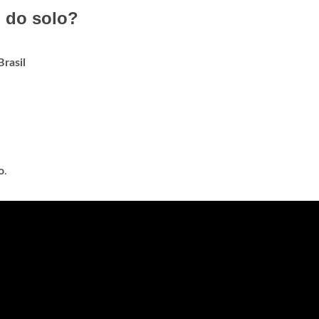
 do solo?
rasil
o
.