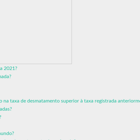
ra 2021?
mada?
o na taxa de desmatamento superior à taxa registrada anteriorm
adas?
?
mundo?