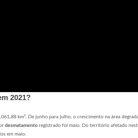
em 2021?
1.061,88 km². De junho para julho, o crescimento na área degrad
or
desmatamento
registrado foi maio. Do território afetado nest
dos em maio.