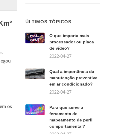
 Km²
ÚLTIMOS TÓPICOS
O que importa mais
processador ou placa
de vídeo?
os
2022-04-27
hegou
Qual a importância da
manutenção preventiva
em ar condicionado?
2022-04-27
bém os
Para que serve a
ferramenta de
mapeamento de perfil
comportamental?