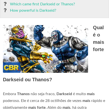
Which came first Darkseid or Thanos?
How powerful is Darkseid?
Qual
é o
mais
forte
Darkseid ou Thanos?
Embora
Thanos
não seja fraco,
Darkseid
é muito
mais
poderoso. Ele é cerca de 28 octilhões de vezes
mais
rápido e
objetivamente
mais forte
. Além do
mais
, há outra