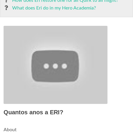
How does Eri restore one for all Quirk to all might?
What does Eri do in my Hero Academia?
Quantos anos a ERI?
About