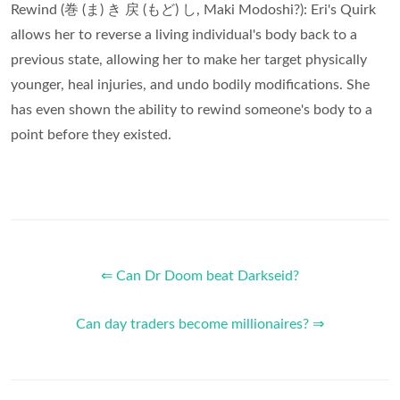
Rewind (巻 (ま) き 戻 (もど) し, Maki Modoshi?): Eri's Quirk
allows her to reverse a living individual's body back to a
previous state, allowing her to make her target physically
younger, heal injuries, and undo bodily modifications. She
has even shown the ability to rewind someone's body to a
point before they existed.
⇐ Can Dr Doom beat Darkseid?
Can day traders become millionaires? ⇒