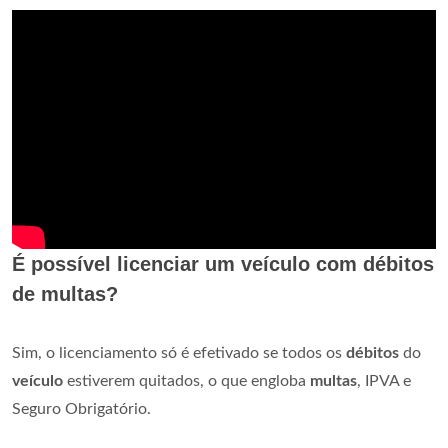
É possível licenciar um veículo com débitos
de multas?
Sim, o licenciamento só é efetivado se todos os
débitos
do
veículo
estiverem quitados, o que engloba
multas
, IPVA e
Seguro Obrigatório.