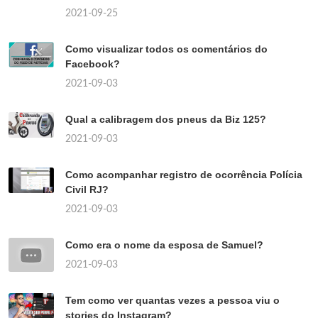
2021-09-25
Como visualizar todos os comentários do
Facebook?
2021-09-03
Qual a calibragem dos pneus da Biz 125?
2021-09-03
Como acompanhar registro de ocorrência Polícia
Civil RJ?
2021-09-03
Como era o nome da esposa de Samuel?
2021-09-03
Tem como ver quantas vezes a pessoa viu o
stories do Instagram?