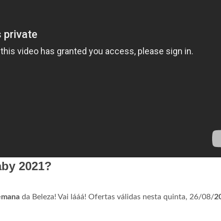
by 2021?
emana
da Beleza! Vai lááá! Ofertas válidas nesta quinta, 26/08/
2