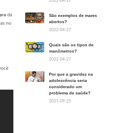
2022-04-27
ara
dá
São exemplos de mares
abertos?
das no
2022-04-27
Quais são os tipos de
manômetros?
2022-04-27
 você
Por que a gravidez na
adolescência seria
considerado um
problema de saúde?
2021-09-25