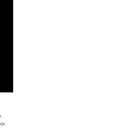
s
 de