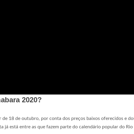
nabara 2020?
 de 18 de outubro, por conta dos preços baixos oferecidos e do
a já está entre as que fazem parte do calendário popular do Rio