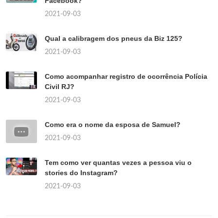
Facebook?
2021-09-03
Qual a calibragem dos pneus da Biz 125?
2021-09-03
Como acompanhar registro de ocorrência Polícia
Civil RJ?
2021-09-03
Como era o nome da esposa de Samuel?
2021-09-03
Tem como ver quantas vezes a pessoa viu o
stories do Instagram?
2021-09-03