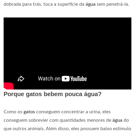
dobrada para trás, toca a superfície da
água
sem penetrá-la.
Porque gatos bebem pouca água?
Como os
gatos
conseguem concentrar a urina, eles
conseguem sobrevier com quantidades menores de
água
do
que outros animais. Além disso, eles possuem baixo estímulo