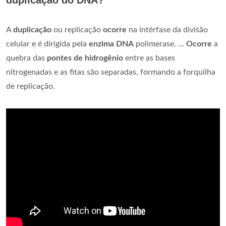
duplicação do DNA?
A
duplicação
ou replicação
ocorre
na intérfase da divisão
celular e é dirigida pela
enzima DNA
polimerase. ...
Ocorre
a
quebra das
pontes de hidrogênio
entre as bases
nitrogenadas e as fitas são separadas, formando a forquilha
de replicação.