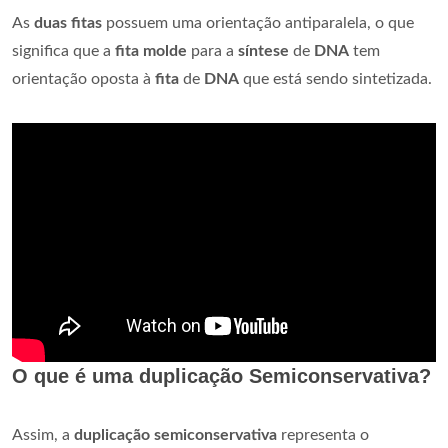
As
duas fitas
possuem uma orientação antiparalela, o que
significa que a
fita molde
para a
síntese
de
DNA
tem
orientação oposta à
fita
de
DNA
que está sendo sintetizada.
O que é uma duplicação Semiconservativa?
Assim, a
duplicação semiconservativa
representa o