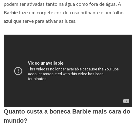
podem ser ativadas tanto na água como fora de água. A
Barbie
luze um corpete cor-de-rosa brilhante e um folho
azul que serve para ativar as luzes.
Quanto custa a boneca Barbie mais cara do
mundo?