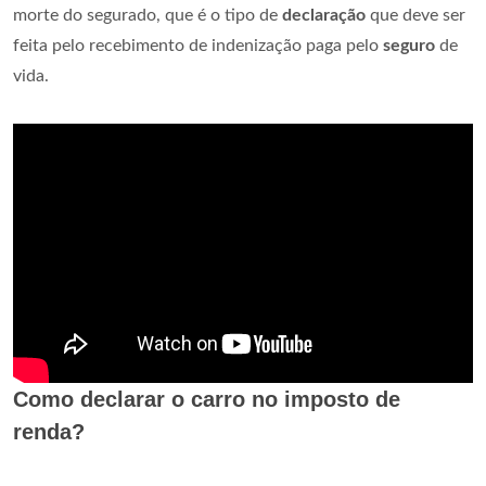
morte do segurado, que é o tipo de
declaração
que deve ser
feita pelo recebimento de indenização paga pelo
seguro
de
vida.
Como declarar o carro no imposto de
renda?