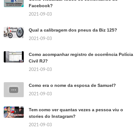
Facebook?
2021-09-03
Qual a calibragem dos pneus da Biz 125?
2021-09-03
Como acompanhar registro de ocorrência Polícia
Civil RJ?
2021-09-03
Como era o nome da esposa de Samuel?
2021-09-03
Tem como ver quantas vezes a pessoa viu o
stories do Instagram?
2021-09-03