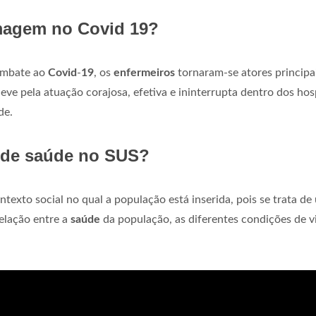
rmagem no Covid 19?
ombate ao
Covid
-
19
, os
enfermeiros
tornaram-se atores principa
ve pela atuação corajosa, efetiva e ininterrupta dentro dos hosp
de.
l de saúde no SUS?
exto social no qual a população está inserida, pois se trata de
relação entre a
saúde
da população, as diferentes condições de v