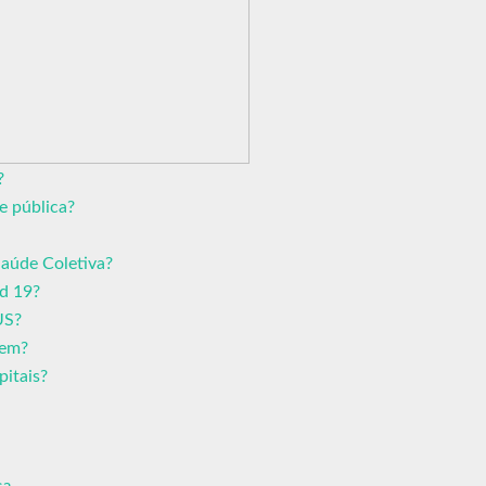
?
e pública?
aúde Coletiva?
d 19?
US?
gem?
itais?