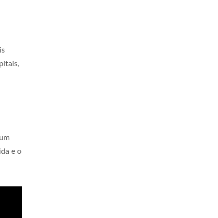
is
itais,
 um
ida e o