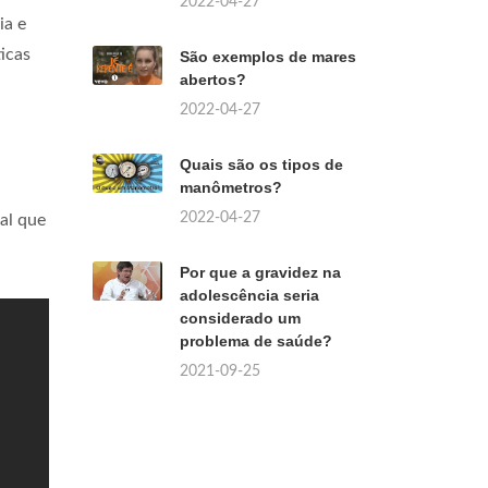
2022-04-27
ia e
icas
São exemplos de mares
abertos?
2022-04-27
Quais são os tipos de
manômetros?
2022-04-27
al que
Por que a gravidez na
adolescência seria
considerado um
problema de saúde?
2021-09-25