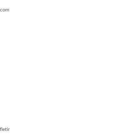
a com
letir