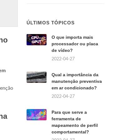
ÚLTIMOS TÓPICOS
O que importa mais
 no
processador ou placa
de vídeo?
2022-04-27
em
Qual a importância da
manutenção preventiva
em ar condicionado?
tenção
2022-04-27
Para que serve a
na
ferramenta de
mapeamento de perfil
comportamental?