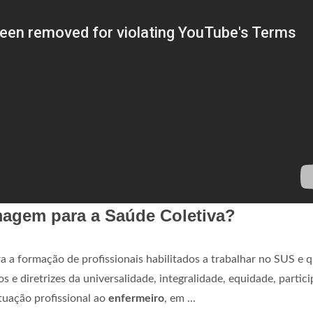
magem para a Saúde Coletiva?
a a formação de profissionais habilitados a trabalhar no SUS e 
s e diretrizes da universalidade, integralidade, equidade, partic
tuação profissional ao
enfermeiro
, em ...