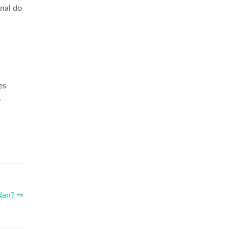
nal do
es
e
 Nan? ⇒