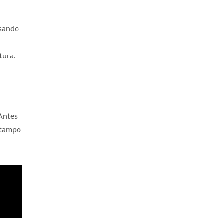
nsando
tura.
 Antes
 tampo