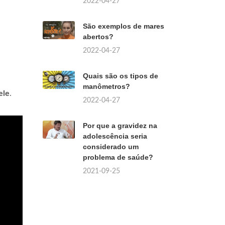
2022-04-27
São exemplos de mares
abertos?
2022-04-27
Quais são os tipos de
manômetros?
ele
.
2022-04-27
Por que a gravidez na
adolescência seria
considerado um
problema de saúde?
2021-09-25