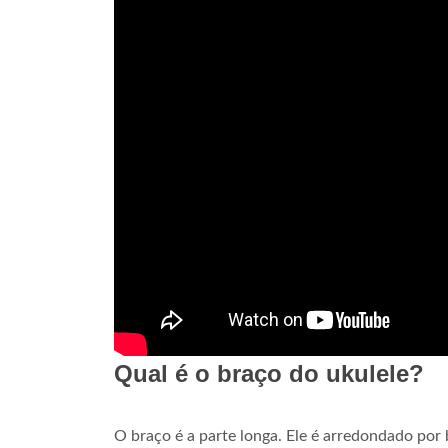
Qual é o braço do ukulele?
O braço é a parte longa. Ele é arredondado por b