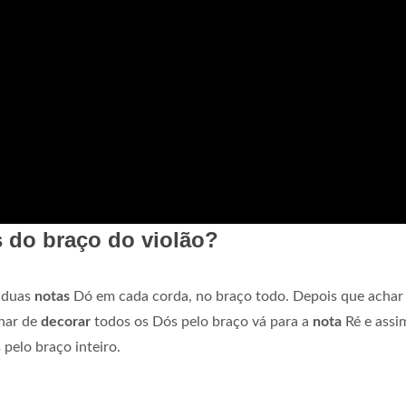
 do braço do violão?
u duas
notas
Dó em cada corda, no braço todo. Depois que achar
nar de
decorar
todos os Dós pelo braço vá para a
nota
Ré e assi
 pelo braço inteiro.