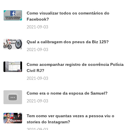
Como visualizar todos os comentários do
Facebook?
2021-09-03
Qual a calibragem dos pneus da Biz 125?
2021-09-03
Como acompanhar registro de ocorrência Polícia
Civil RJ?
2021-09-03
Como era o nome da esposa de Samuel?
2021-09-03
Tem como ver quantas vezes a pessoa viu o
stories do Instagram?
2021-09-03