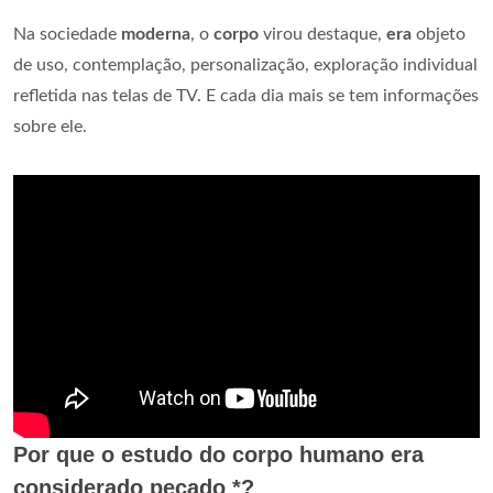
Na sociedade
moderna
, o
corpo
virou destaque,
era
objeto
de uso, contemplação, personalização, exploração individual
refletida nas telas de TV. E cada dia mais se tem informações
sobre ele.
Por que o estudo do corpo humano era
considerado pecado *?