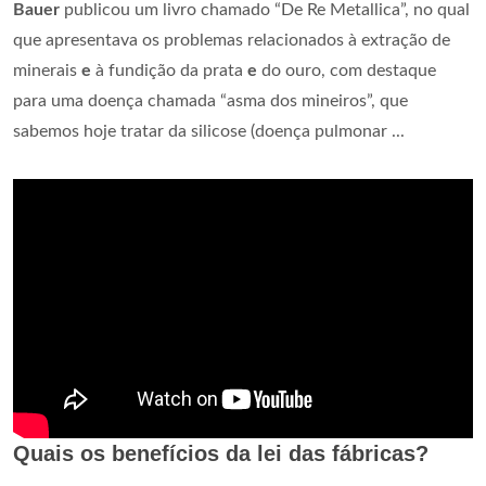
Bauer
publicou um livro chamado “De Re Metallica”, no qual
que apresentava os problemas relacionados à extração de
minerais
e
à fundição da prata
e
do ouro, com destaque
para uma doença chamada “asma dos mineiros”, que
sabemos hoje tratar da silicose (doença pulmonar ...
Quais os benefícios da lei das fábricas?