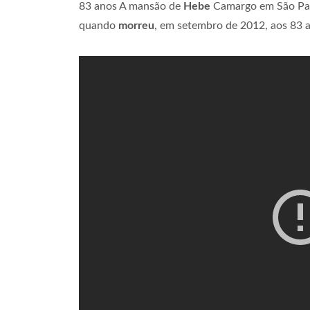
83 anos A mansão de
Hebe
Camargo em São Paul
quando
morreu
, em setembro de 2012, aos 83 a