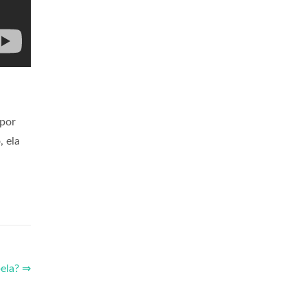
 por
, ela
bela? ⇒