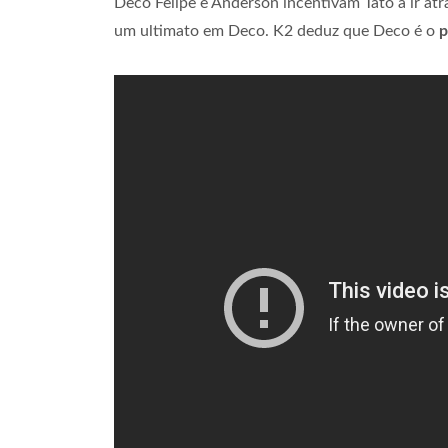
Deco Felipe e Anderson incentivam Tato a ir atr
um ultimato em Deco. K2 deduz que Deco é o
p