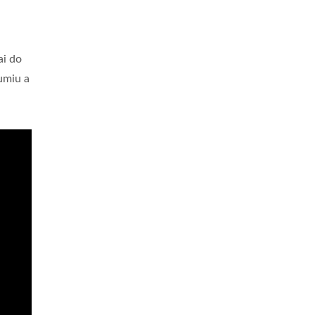
ai do
umiu a