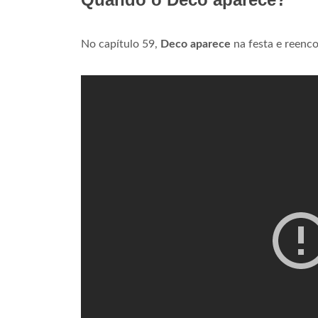
No capítulo 59,
Deco aparece
na festa e reenco