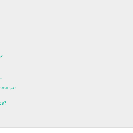
o?
?
ferença?
ça?