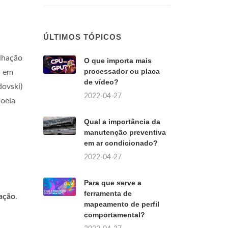
ÚLTIMOS TÓPICOS
lhação
O que importa mais
processador ou placa
a em
de vídeo?
ovski)
2022-04-27
noela
Qual a importância da
manutenção preventiva
em ar condicionado?
2022-04-27
Para que serve a
ferramenta de
ação
.
mapeamento de perfil
comportamental?