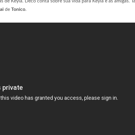
ás de Keyla. Deco conta sobre sua vida para Keyla e as amigas. T
ai
de
Tonico
.