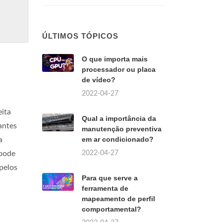
ÚLTIMOS TÓPICOS
O que importa mais
processador ou placa
de vídeo?
2022-04-27
eita
Qual a importância da
antes
manutenção preventiva
em ar condicionado?
a
2022-04-27
 pode
 pelos
Para que serve a
ferramenta de
mapeamento de perfil
comportamental?