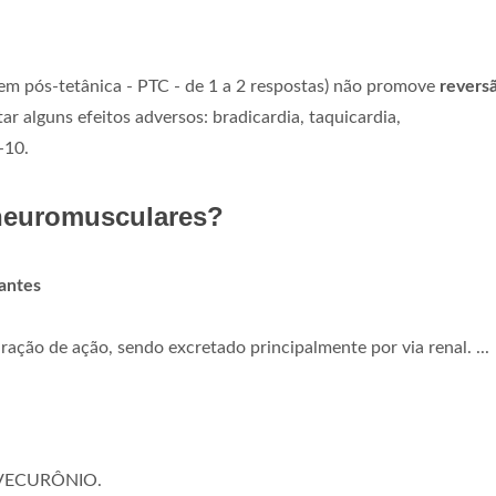
m pós-tetânica - PTC - de 1 a 2 respostas) não promove
revers
r alguns efeitos adversos: bradicardia, taquicardia,
-10.
neuromusculares?
antes
o de ação, sendo excretado principalmente por via renal. ...
VECURÔNIO.