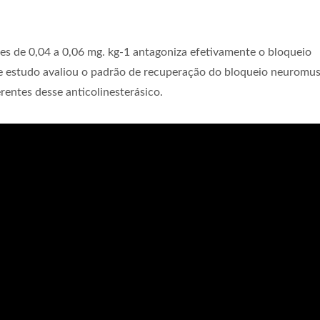
ses de 0,04 a 0,06 mg. kg-1 antagoniza efetivamente o bloqueio
te estudo avaliou o padrão de recuperação do bloqueio neuromus
erentes desse anticolinesterásico.