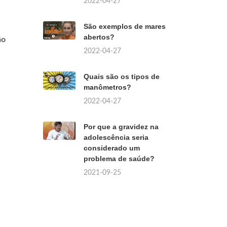
2022-04-27
São exemplos de mares
abertos?
ão
2022-04-27
Quais são os tipos de
manômetros?
2022-04-27
Por que a gravidez na
adolescência seria
considerado um
problema de saúde?
2021-09-25