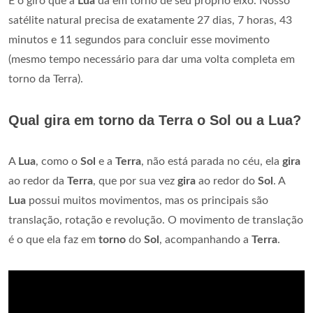
É o giro que a
Lua
dá em torno de seu próprio eixo. Nosso
satélite natural precisa de exatamente 27 dias, 7 horas, 43
minutos e 11 segundos para concluir esse movimento
(mesmo tempo necessário para dar uma volta completa em
torno da Terra).
Qual gira em torno da Terra o Sol ou a Lua?
A
Lua
, como o
Sol
e a
Terra
, não está parada no céu, ela
gira
ao redor da
Terra
, que por sua vez
gira
ao redor do
Sol
. A
Lua
possui muitos movimentos, mas os principais são
translação, rotação e revolução. O movimento de translação
é o que ela faz em
torno
do
Sol
, acompanhando a
Terra
.