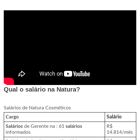
Qual o salário na Natura?
Salários de Natura Cosméticos
Cargo
Salário
Salários
de Gerente na : 61
salários
R$
informados
14.814/mês