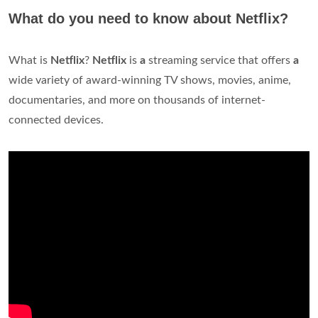
What do you need to know about Netflix?
What is
Netflix
?
Netflix
is
a
streaming service that offers
a
wide variety of award-winning TV shows, movies, anime,
documentaries, and more on thousands of internet-
connected devices.