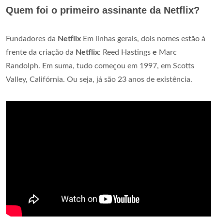
Quem foi o primeiro assinante da Netflix?
Fundadores da
Netflix
Em linhas gerais, dois nomes estão à
frente da criação da
Netflix
: Reed Hastings
e
Marc
Randolph. Em suma, tudo começou em 1997, em Scotts
Valley, Califórnia. Ou seja, já são 23 anos de existência.