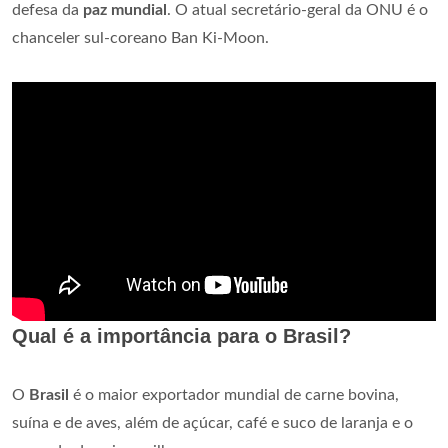
defesa da
paz mundial
. O atual secretário-geral da ONU é o
chanceler sul-coreano Ban Ki-Moon.
Qual é a importância para o Brasil?
O
Brasil
é o maior exportador mundial de carne bovina,
suína e de aves, além de açúcar, café e suco de laranja e o