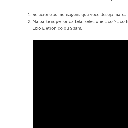
Selecione as mensagens que você deseja marcar 
Na parte superior da tela, selecione Lixo >Lixo 
Lixo Eletrônico ou
Spam
.