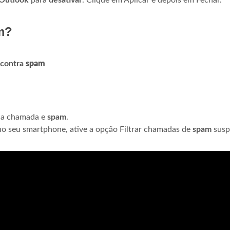
Outlook
para
desativar
. Clique em Aplicar e depois em Fechar.
m?
 contra
spam
 da chamada e
spam
.
o seu smartphone, ative a opção Filtrar chamadas de
spam
susp