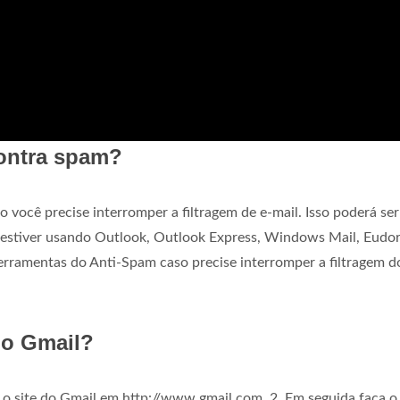
contra spam?
o você precise interromper a filtragem de e-mail. Isso poderá ser
 estiver usando Outlook, Outlook Express, Windows Mail, Eudor
ferramentas do Anti-Spam caso precise interromper a filtragem d
no Gmail?
o site do Gmail em http://www.gmail.com. 2. Em seguida faça o 