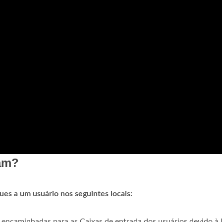
pam?
s a um usuário nos seguintes locais:
 encaminhadas para as Caixas de entrada dos usuários devido à l