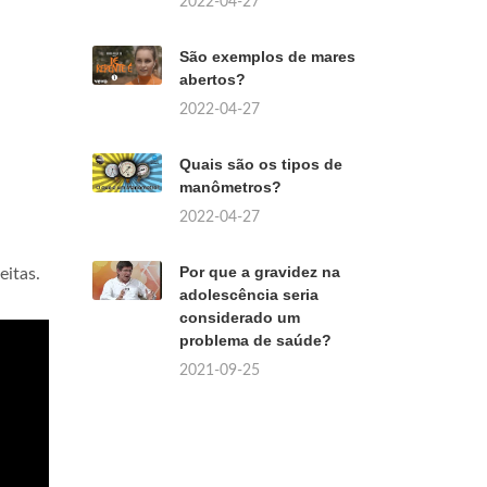
2022-04-27
São exemplos de mares
abertos?
2022-04-27
Quais são os tipos de
manômetros?
2022-04-27
Por que a gravidez na
eitas.
adolescência seria
considerado um
problema de saúde?
2021-09-25