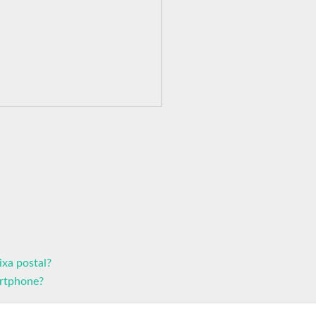
ixa postal?
rtphone?