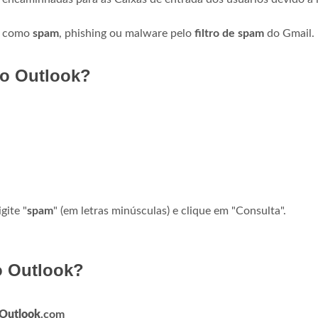
as como
spam
, phishing ou malware pelo
filtro de spam
do Gmail.
no Outlook?
gite "
spam
" (em letras minúsculas) e clique em "Consulta".
o Outlook?
Outlook
.com