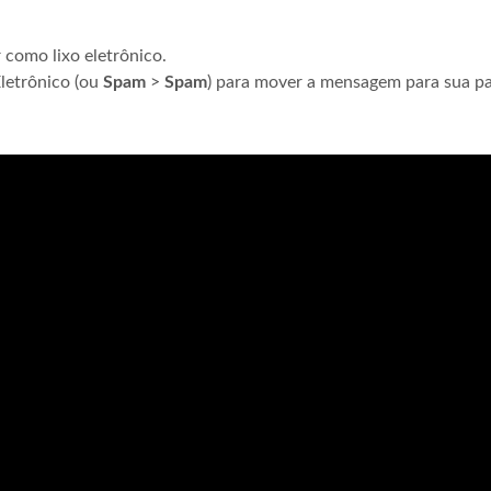
como lixo eletrônico.
Eletrônico (ou
Spam
>
Spam
) para mover a mensagem para sua p