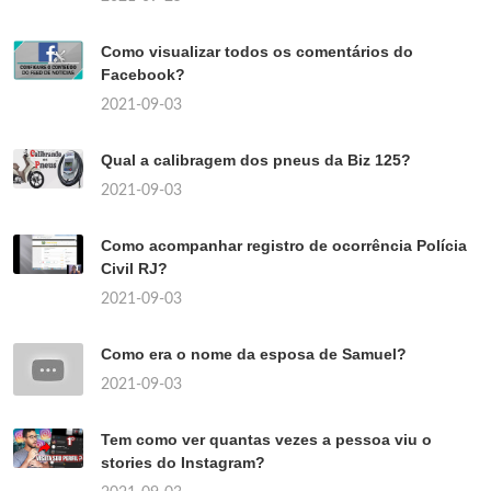
Como visualizar todos os comentários do
Facebook?
2021-09-03
Qual a calibragem dos pneus da Biz 125?
2021-09-03
Como acompanhar registro de ocorrência Polícia
Civil RJ?
2021-09-03
Como era o nome da esposa de Samuel?
2021-09-03
Tem como ver quantas vezes a pessoa viu o
stories do Instagram?