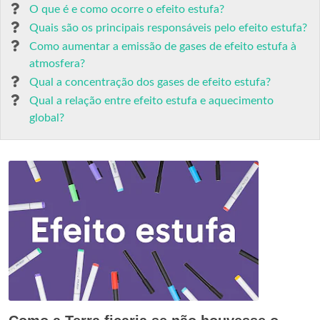
O que é e como ocorre o efeito estufa?
Quais são os principais responsáveis pelo efeito estufa?
Como aumentar a emissão de gases de efeito estufa à
atmosfera?
Qual a concentração dos gases de efeito estufa?
Qual a relação entre efeito estufa e aquecimento
global?