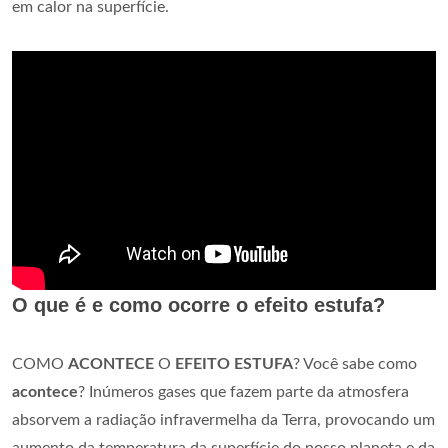
em calor na superfície.
O que é e como ocorre o efeito estufa?
COMO
ACONTECE
O
EFEITO ESTUFA
? Você sabe como
acontece
? Inúmeros gases que fazem parte da atmosfera
absorvem a radiação infravermelha da Terra, provocando um
aumento da temperatura da superfície do nosso planeta e da