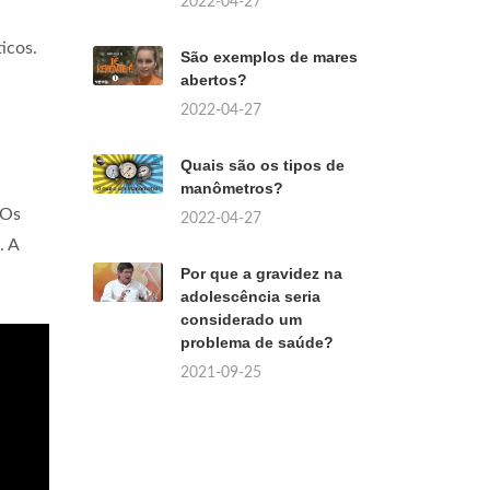
2022-04-27
icos.
São exemplos de mares
abertos?
2022-04-27
Quais são os tipos de
manômetros?
 Os
2022-04-27
. A
Por que a gravidez na
adolescência seria
considerado um
problema de saúde?
2021-09-25