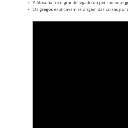
A filosofia foi o grande legado do pensamento
g
Os
gregos
explicavam as origem das coisas por 