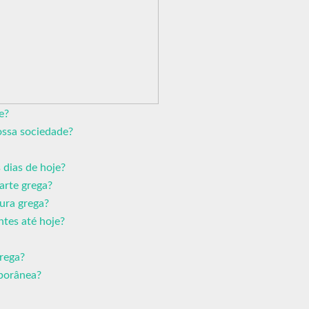
e?
ossa sociedade?
 dias de hoje?
arte grega?
ura grega?
ntes até hoje?
grega?
mporânea?