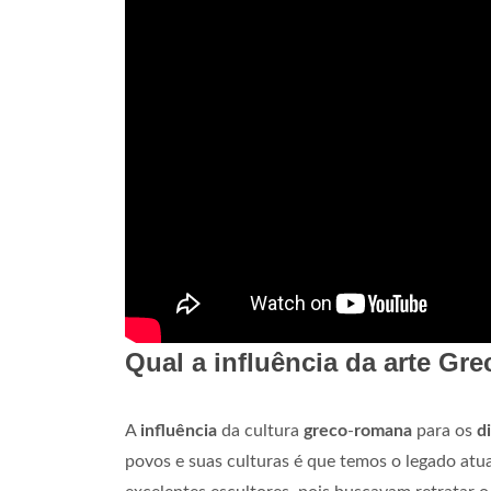
Qual a influência da arte Gr
A
influência
da cultura
greco
-
romana
para os
d
povos e suas culturas é que temos o legado atu