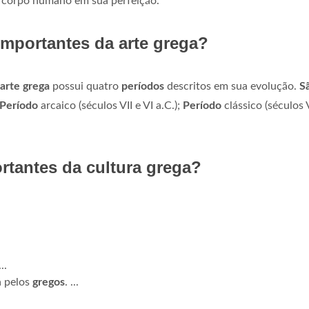
o corpo humano em sua perfeição.
importantes da arte grega?
arte grega
possui quatro
períodos
descritos em sua evolução.
S
Período
arcaico (séculos VII e VI a.C.);
Período
clássico (séculos 
rtantes da cultura grega?
..
a pelos
gregos
. ...