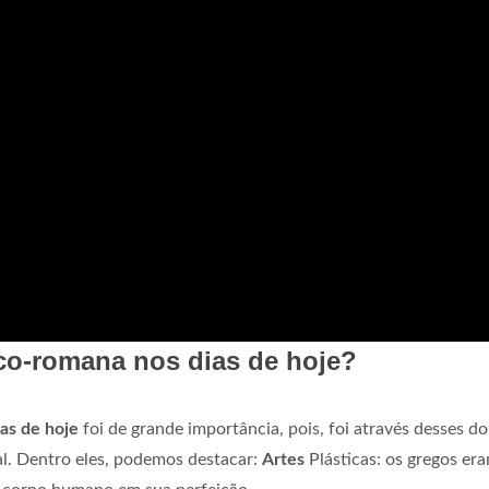
eco-romana nos dias de hoje?
ias de hoje
foi de grande importância, pois, foi através desses do
al. Dentro eles, podemos destacar:
Artes
Plásticas: os gregos er