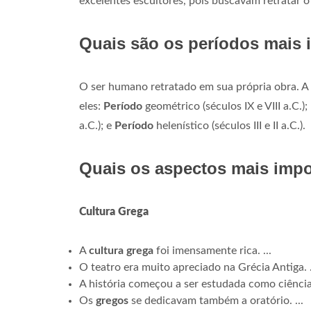
excelentes escultores, pois buscavam retratar 
Quais são os períodos mais 
O ser humano retratado em sua própria obra. A
eles:
Período
geométrico (séculos IX e VIII a.C.);
a.C.); e
Período
helenístico (séculos III e II a.C.).
Quais os aspectos mais impo
Cultura Grega
A
cultura grega
foi imensamente rica. ...
O teatro era muito apreciado na Grécia Antiga. .
A história começou a ser estudada como ciênci
Os
gregos
se dedicavam também a oratório. ...