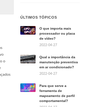
ÚLTIMOS TÓPICOS
O que importa mais
processador ou placa
de vídeo?
2022-04-27
os
ovo
Qual a importância da
o o
manutenção preventiva
em ar condicionado?
e
2022-04-27
ançados
Para que serve a
ferramenta de
mapeamento de perfil
comportamental?