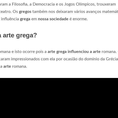
am a Filosofia, a Democracia e os Jogos Olímpicos, trouxeram
 teatro. Os
gregos
também nos deixaram vários avanços matemát
a influência
grega
em
nossa sociedade
é enorme.
a arte grega?
mana e isto ocorre pois a
arte grega influenciou a arte
romana.
caram impressionados com ela por ocasião do domínio da Grécia
da
arte
romana.