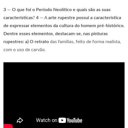
3
—
O que foi o Período Neolítico e quais são as suas
características
?
4
— A
arte rupestre possui a característica
de expressar elementos da cultura do homem pré
-
histórico
.
Dentre esses elementos
,
destacam
-
se, nas pinturas
rupestres: a) O retrato
das famílias, feito de forma realista,
com o uso de carvão.