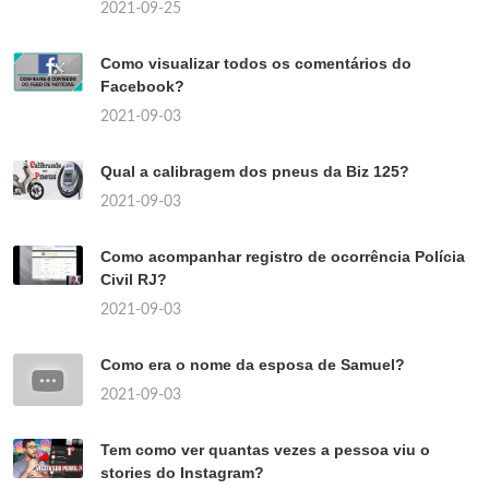
2021-09-25
Como visualizar todos os comentários do
Facebook?
2021-09-03
Qual a calibragem dos pneus da Biz 125?
2021-09-03
Como acompanhar registro de ocorrência Polícia
Civil RJ?
2021-09-03
Como era o nome da esposa de Samuel?
2021-09-03
Tem como ver quantas vezes a pessoa viu o
stories do Instagram?