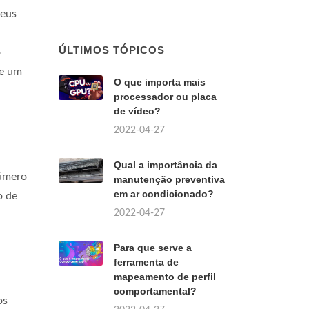
seus
ÚLTIMOS TÓPICOS
o
de um
O que importa mais
processador ou placa
de vídeo?
2022-04-27
Qual a importância da
número
manutenção preventiva
em ar condicionado?
o de
2022-04-27
Para que serve a
ferramenta de
mapeamento de perfil
comportamental?
os