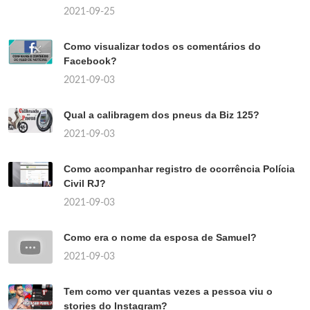
2021-09-25
Como visualizar todos os comentários do
Facebook?
2021-09-03
Qual a calibragem dos pneus da Biz 125?
2021-09-03
Como acompanhar registro de ocorrência Polícia
Civil RJ?
2021-09-03
Como era o nome da esposa de Samuel?
2021-09-03
Tem como ver quantas vezes a pessoa viu o
stories do Instagram?