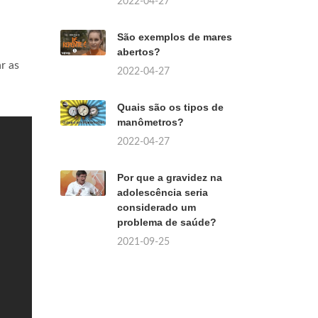
2022-04-27
São exemplos de mares
abertos?
r as
2022-04-27
Quais são os tipos de
manômetros?
2022-04-27
Por que a gravidez na
adolescência seria
considerado um
problema de saúde?
2021-09-25