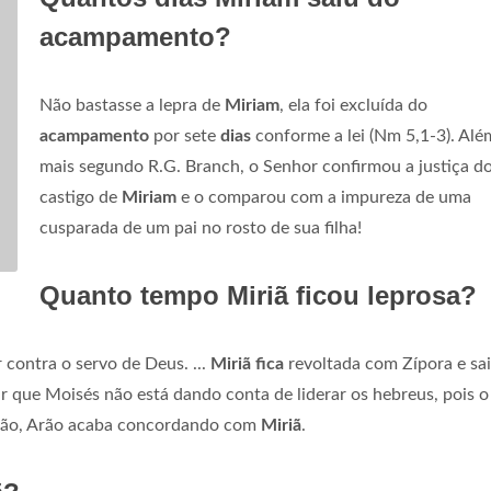
acampamento?
Não bastasse a lepra de
Miriam
, ela foi excluída do
acampamento
por sete
dias
conforme a lei (Nm 5,1-3). Alé
mais segundo R.G. Branch, o Senhor confirmou a justiça d
castigo de
Miriam
e o comparou com a impureza de uma
cusparada de um pai no rosto de sua filha!
Quanto tempo Miriã ficou leprosa?
 contra o servo de Deus. ...
Miriã fica
revoltada com Zípora e sai
ar que Moisés não está dando conta de liderar os hebreus, pois 
uação, Arão acaba concordando com
Miriã
.