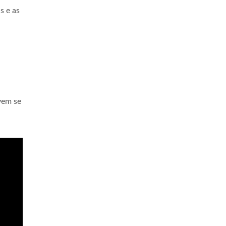
s e as
vem se