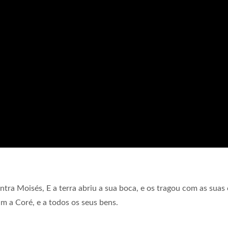
ra Moisés, E a terra abriu a sua boca, e os tragou com as suas 
 a Coré, e a todos os seus bens.