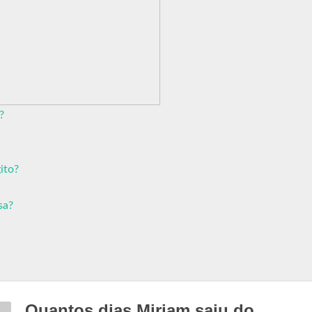
?
ito?
sa?
Quantos dias Miriam saiu do