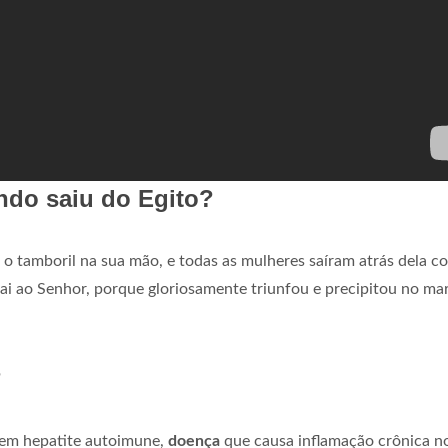
ndo saiu do Egito?
u o tamboril na sua mão, e todas as mulheres saíram atrás dela c
ai ao Senhor, porque gloriosamente triunfou e precipitou no ma
?
em hepatite autoimune,
doença
que causa inflamação crônica n