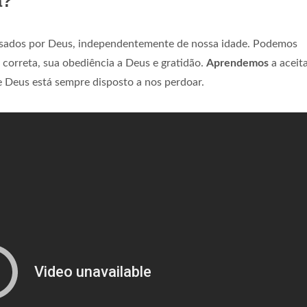
ã?
usados por Deus, independentemente de nossa idade. Podemos
 correta, sua obediência a Deus e gratidão.
Aprendemos
a aceita
e Deus está sempre disposto a nos perdoar.