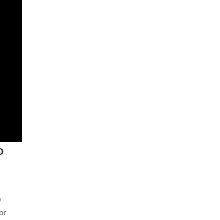
o
a
or