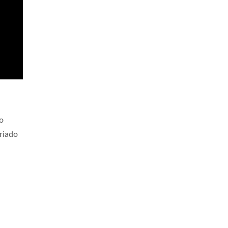
o
riado