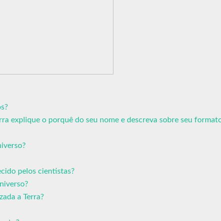
os?
Terra explique o porquê do seu nome e descreva sobre seu format
iverso?
ido pelos cientistas?
niverso?
zada a Terra?