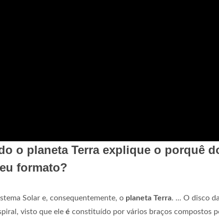
ado o planeta Terra explique o porquê d
seu formato?
istema Solar e, consequentemente, o
planeta Terra
. ... O disco d
iral, visto que ele
é
constituído por vários braços compostos p