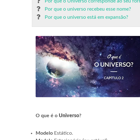
Por que o Universo corresponde ao seu fo
Por que o universo recebeu esse nome?
Por que o universo está em expansão?
O que é o
Universo
?
Modelo
Estático.