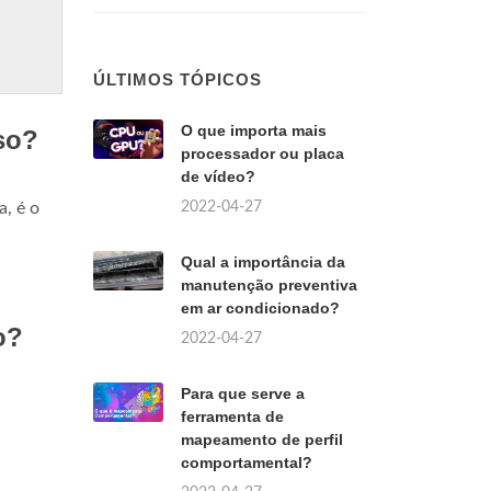
ÚLTIMOS TÓPICOS
O que importa mais
so?
processador ou placa
de vídeo?
2022-04-27
a, é o
Qual a importância da
manutenção preventiva
em ar condicionado?
o?
2022-04-27
Para que serve a
ferramenta de
mapeamento de perfil
comportamental?