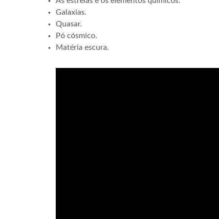
As estrelas e os elementos químicos.
Galaxias.
Quasar.
Pó cósmico.
Matéria escura.