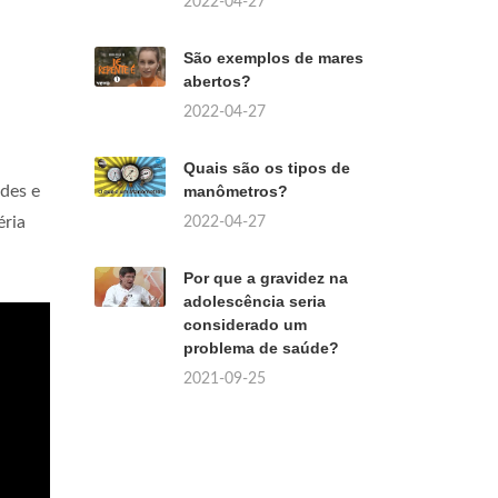
2022-04-27
São exemplos de mares
abertos?
2022-04-27
Quais são os tipos de
ides e
manômetros?
éria
2022-04-27
Por que a gravidez na
adolescência seria
considerado um
problema de saúde?
2021-09-25