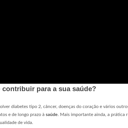
 contribuir para a sua saúde?
lver diabetes tipo 2, câncer, doenças do coração e vários outro
atos e de longo prazo à
saúde
. Mais importante ainda, a prática 
ualidade de vida.