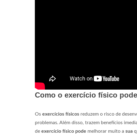
Como o exercício físico pode
Os
exercícios físicos
reduzem o risco de desenvo
problemas. Além disso, trazem benefícios imedi
de
exercício físico pode
melhorar muito a
sua
q