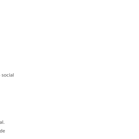
 social
al.
ade