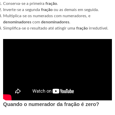
Conserva-se a primeira
fração
.
Inverte-se a segunda
fração
ou as demais em seguida.
Multiplica-se os numerados com numeradores, e
denominadores
com
denominadores
.
Simplifica-se o resultado até atingir uma
fração
irredutível.
Quando o numerador da fração é zero?