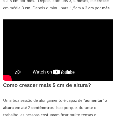
4 a 5
cm
por
mês
. “Depois, com uns 3, 4
meses
, ele
cresce
em média 3
cm
. Depois diminui para 1,5cm a 2
cm
por
mês
.
Como crescer mais 5 cm de altura?
Uma boa sessão de alongamento é capaz de “
aumentar
” a
altura
em até 2
centímetros
. Isso porque, durante o
trabalho, as pessoas costumam ficar muito tensas e