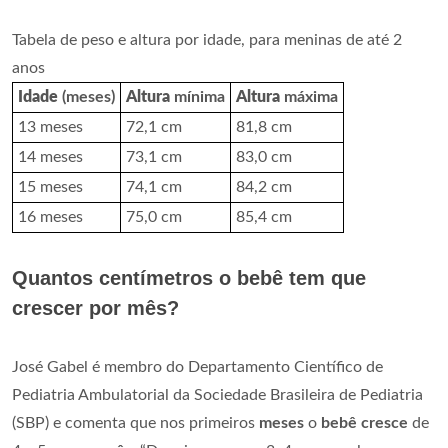
Tabela de peso e altura por idade, para meninas de até 2
anos
Idade
(meses)
Altura
mínima
Altura
máxima
13 meses
72,1 cm
81,8 cm
14 meses
73,1 cm
83,0 cm
15 meses
74,1 cm
84,2 cm
16 meses
75,0 cm
85,4 cm
Quantos centímetros o bebê tem que
crescer por mês?
José Gabel é membro do Departamento Científico de
Pediatria Ambulatorial da Sociedade Brasileira de Pediatria
(SBP) e comenta que nos primeiros
meses
o
bebê cresce
de