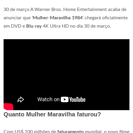
30 de março A Warner Bros. Home Entertainment acaba de
anunciar que '
Mulher
-
Maravilha 1984
' chegará oficialmente
em DVD e
Blu
-
ray
4K Ultra HD no dia 30 de março.
Quanto Mulher Maravilha faturou?
Com US$ 100 milhões de
faturamento
mundial, o novo filme